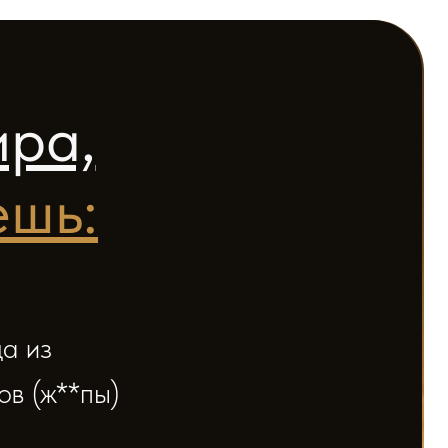
)
же в этом
тношения,