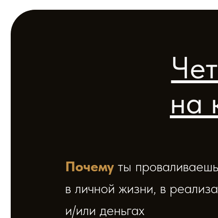
Четы
на к
Почему
ты проваливаешься
в личной жизни, в реализации
и/или деньгах
Как стать магнитом
для
достойных мужчин, нужных лю