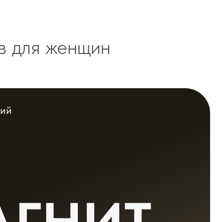
 женщин
НИТ