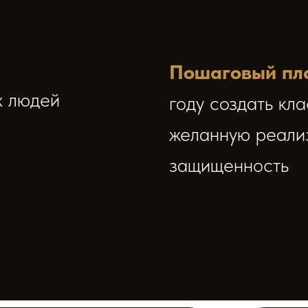
желанную реализацию и 
защищенность
Будут техники,
гда:
фишки
и подарки