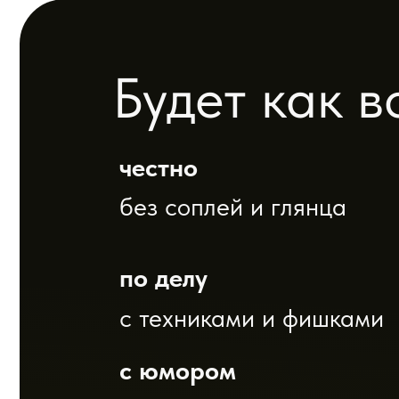
без соплей и глянца
по делу
с техниками и фишками
с юмором
потому что без него никак