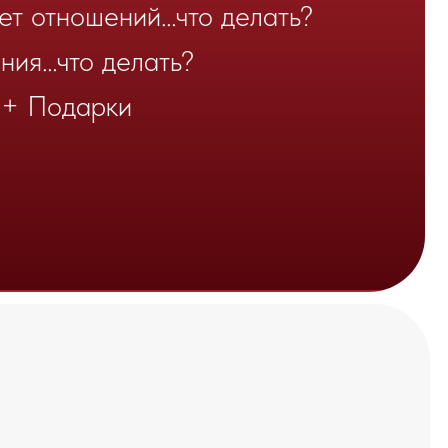
одит от тебя
зрасте и при