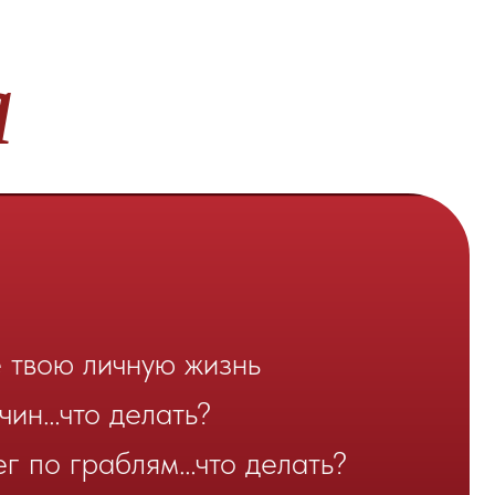
чную жизнь
делать?
аблям…что делать?
шений…что делать?
 делать?
ки