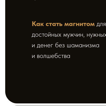
и денег без шаманизма
и волшебства
Будет как все
честно