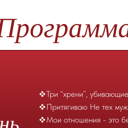
Три “хрени”, убивающие твою ли
Притягиваю Не тех мужчин…что 
ь
Мои отношения - это бег по гр
Я долго одна, вообще нет отно
Боюсь начинать отношения…что
Диагностика + Техника + Подар