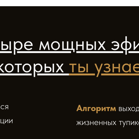
ре мощных эфира,
оторых
ты узнаешь:
Алгоритм
выхода из
жизненных тупиков (ж**пы
Пошаговый план,
как у
дей
году создать классные о